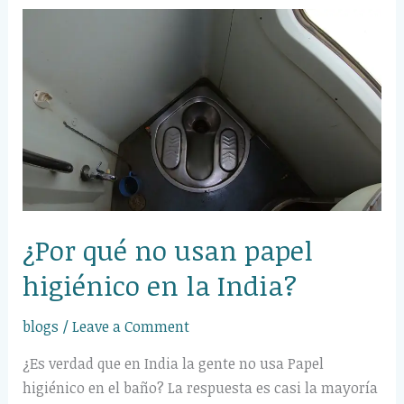
¿Por
qué
no
usan
papel
higiénico
en
la
India?
¿Por qué no usan papel
higiénico en la India?
blogs
/
Leave a Comment
¿Es verdad que en India la gente no usa Papel
higiénico en el baño? La respuesta es casi la mayoría