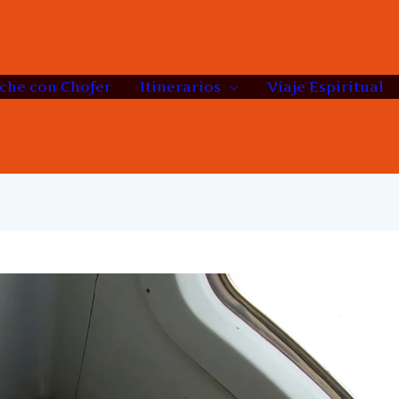
che con Chofer
Itinerarios
Viaje Espiritual