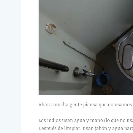
Ahora mucha gente piensa que no usamos 
Los indios usan agua y mano (lo que no u
Después de limpiar, usan jabón y agua par