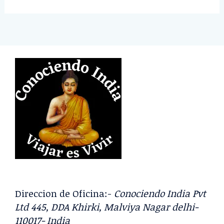
e
a
r
c
h
f
o
r
:
Direccion de Oficina:-
Conociendo India Pvt
Ltd 445, DDA Khirki, Malviya Nagar delhi-
110017- India