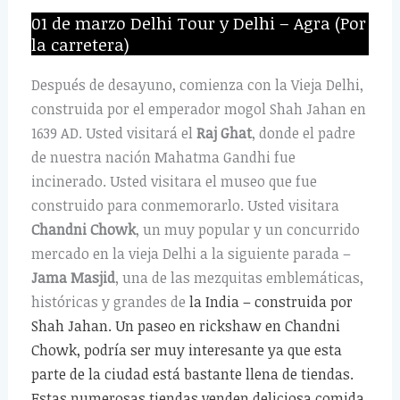
01 de marzo Delhi Tour y Delhi – Agra (Por
la carretera)
Después de desayuno, comienza con la Vieja Delhi,
construida por el emperador mogol Shah Jahan en
1639 AD. Usted visitará el
Raj Ghat
, donde el padre
de nuestra nación Mahatma Gandhi fue
incinerado. Usted visitara el museo que fue
construido para conmemorarlo. Usted visitara
Chandni Chowk
, un muy popular y un concurrido
mercado en la vieja Delhi a la siguiente parada –
Jama Masjid
, una de las mezquitas emblemáticas,
históricas y grandes de
la India – construida por
Shah Jahan. Un paseo en rickshaw en Chandni
Chowk, podría ser muy interesante ya que esta
parte de la ciudad está bastante llena de tiendas.
Estas numerosas tiendas venden deliciosa comida,