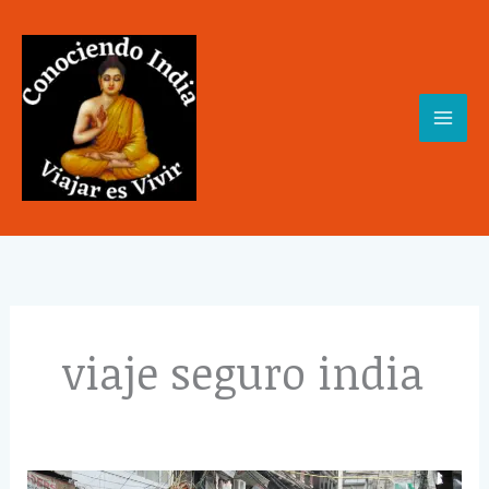
Skip
to
content
viaje seguro india
¿Es