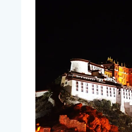
Viaje
a
Nepal,
Tíbet
y
Bután