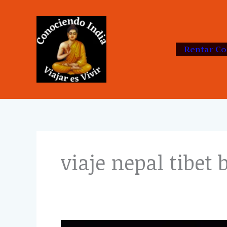
Skip
to
content
Rentar Co
viaje nepal tibet
12Días