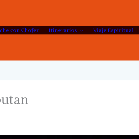
che con Chofer
Itinerarios
Viaje Espiritual
 butan