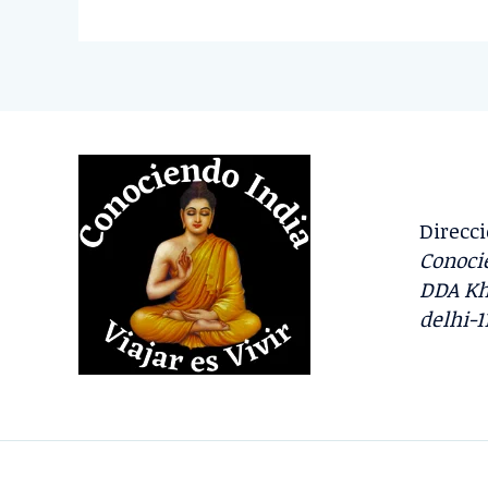
Direcci
Conocie
DDA Kh
delhi-1