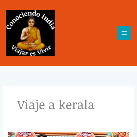
Skip
to
content
Viaje a kerala
16