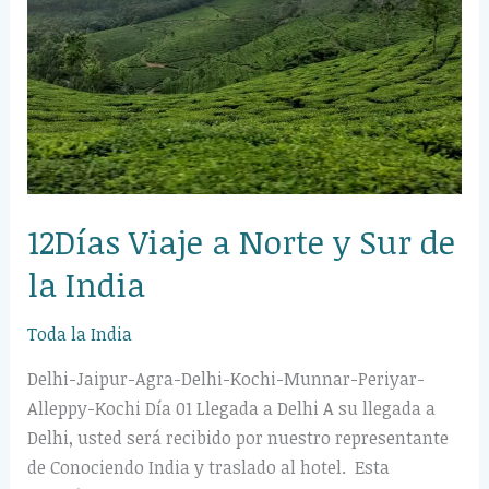
Sur
de
la
India
12Días Viaje a Norte y Sur de
la India
Toda la India
Delhi-Jaipur-Agra-Delhi-Kochi-Munnar-Periyar-
Alleppy-Kochi Día 01 Llegada a Delhi A su llegada a
Delhi, usted será recibido por nuestro representante
de Conociendo India y traslado al hotel. Esta