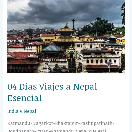
Dias
Viajes
a
Nepal
Esencial
04 Dias Viajes a Nepal
Esencial
India y Nepal
Katmandu-Nagarkot-Bhaktapur-Pashupatinath-
Boudhanath-Patan-Katmandu Nepal que está