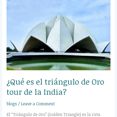
es
el
triángulo
de
Oro
tour
de
la
India?
¿Qué es el triángulo de Oro
tour de la India?
blogs
/
Leave a Comment
El “Triángulo de Oro” (Golden Triangle) es la ruta