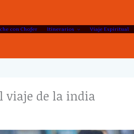
che con Chofer
Itinerarios
Viaje Espiritual
l viaje de la india