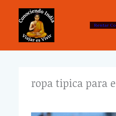
Skip
to
content
Rentar Co
ropa tipica para e
¿Qué