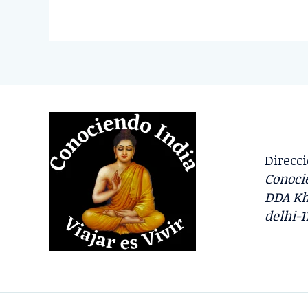
Direcci
Conocie
DDA Kh
delhi-1