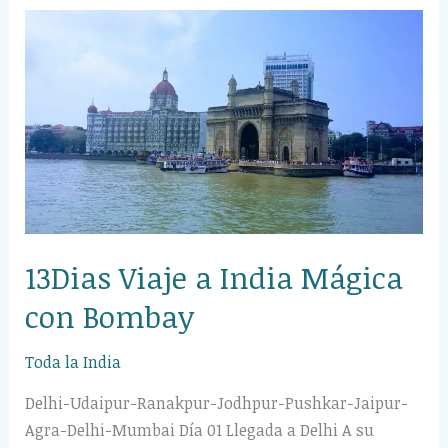
13Dias
Viaje
a
India
Mágica
con
Bombay
13Dias Viaje a India Mágica
con Bombay
Toda la India
Delhi-Udaipur-Ranakpur-Jodhpur-Pushkar-Jaipur-
Agra-Delhi-Mumbai Día 01 Llegada a Delhi A su