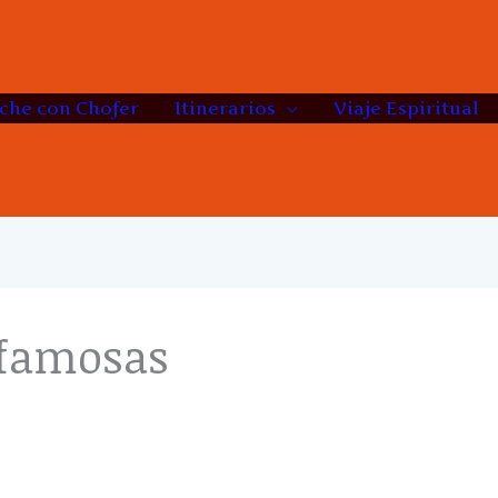
che con Chofer
Itinerarios
Viaje Espiritual
 famosas