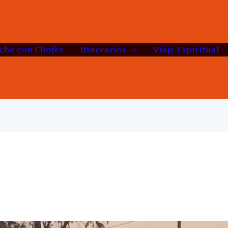
che con Chofer
Itinerarios
Viaje Espiritual