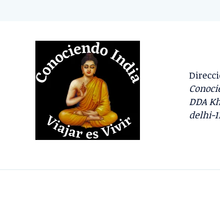
Direcci
Conocie
DDA Kh
delhi-1