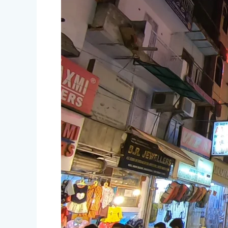
Baratos
y
Céntricos
en
Delhi,
India