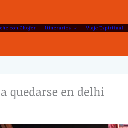
che con Chofer
Itinerarios
Viaje Espiritual
a quedarse en delhi