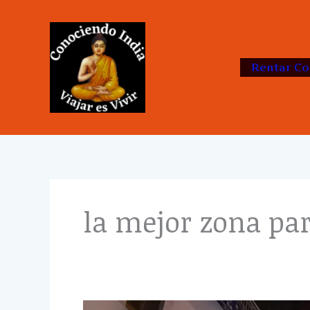
Skip
to
content
Rentar Co
la mejor zona par
Hoteles