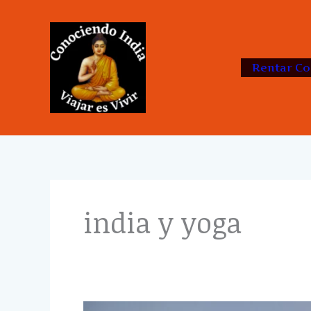
Skip
to
content
Rentar Co
india y yoga
¿Dónde