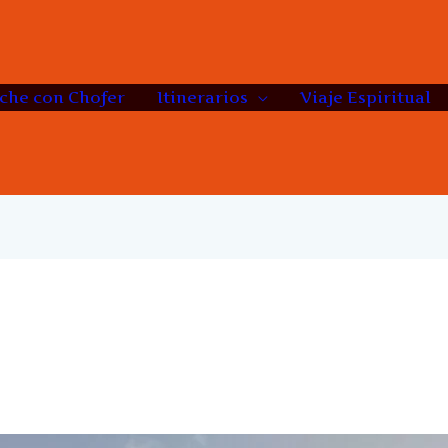
che con Chofer
Itinerarios
Viaje Espiritual