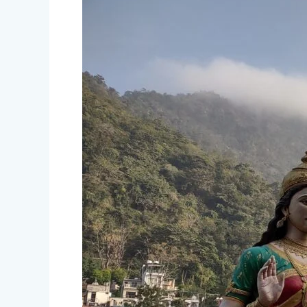
ir
para
aprender
Yoga
en
la
India?