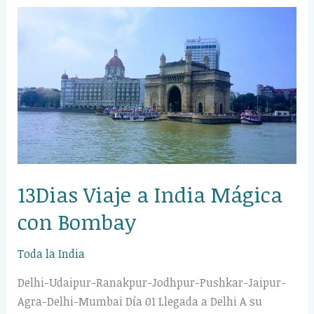
13Dias
Viaje
a
India
Mágica
con
Bombay
13Dias Viaje a India Mágica
con Bombay
Toda la India
Delhi-Udaipur-Ranakpur-Jodhpur-Pushkar-Jaipur-
Agra-Delhi-Mumbai Día 01 Llegada a Delhi A su