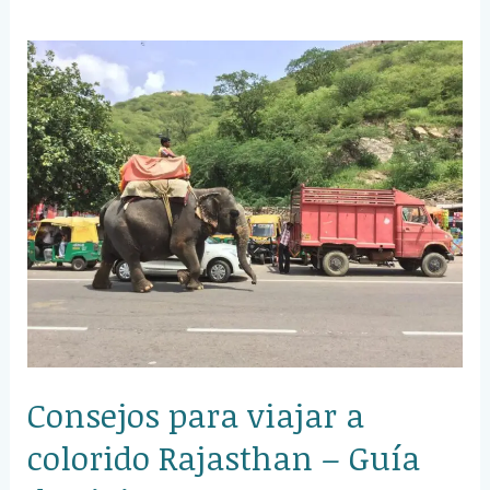
Consejos
para
viajar
a
colorido
Rajasthan
–
Guía
de
Viaje
Consejos para viajar a
colorido Rajasthan – Guía