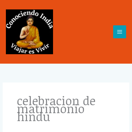
Skip
to
content
celebracion de
matrimonio
hindu